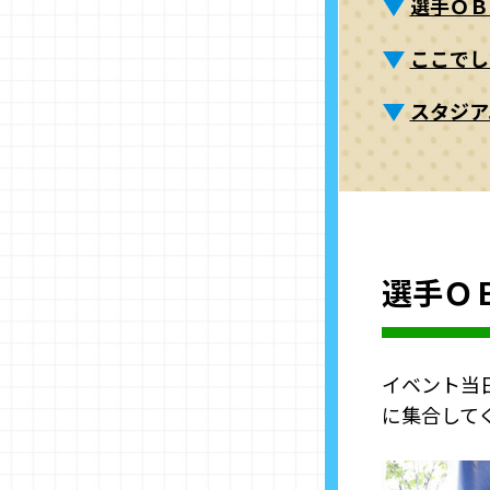
選手ＯＢ
ここでし
スタジア
選手Ｏ
イベント当
に集合して