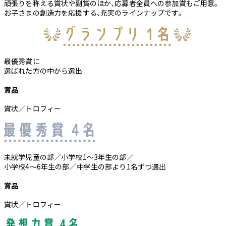
頑張りを称える賞状や
副賞のほか、応募者全員への
参加賞もご用意。
お子さまの創造力を応援する、
充実の
ラインナップです。
最優秀賞に
選ばれた方の中から選出
賞品
賞状／トロフィー
未就学児童の部／小学校1～3年生の部／
小学校4～6年生の部／中学生の部より1名ずつ選出
賞品
賞状／トロフィー