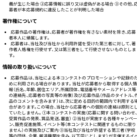
義が生じた場合 ②応募情報に誤り又は虚偽がある場合 ③その他、
募者が本応募規約に違反したことが判明した場合
著作権について
応募作品の著作権は、応募者が著作権を有さない素材を除き、応募
者本人に帰属します。
応募者は、当社及び当社から利用許諾を受けた第三者に対して、著
作者人格権を行使せず、又は第三者をして行使させないものとしま
す。
情報の取り扱いについて
応募作品は、当社による本コンテストのプロモーションや記録の
めに利用される場合があります。 当社が応募者から取得する個人
報（氏名、年齢、居住エリア、所属団体、電話番号やメールアドレス等
の連絡先、応募者の写真等の肖像）及び応募作品（作品のタイトル、
品のコメントを含みます）は、次に定める目的の範囲内で利用する
合があります。この場合、当社から応募者への個別の連絡は原則と
ていたしません。 ①本コンテストの実施（応募に関する問い合わせ
受賞作品の発表、賞品発送、審査） ②当社が実施する各種キャンペ
ン、販売促進施策、イベント等（本コンテストに関連するものに限り
ません）の実施及びご案内 ③当社及び当社が許諾する第三者（学校
等の団体、企業、報道機関を含み、以下同じとします）が主催するイ