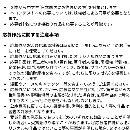
３歳から中学生（日本国内にお住まいの方）を対象とします。
本コンテストへの応募については、親権者による同意が必要とな
ます。
応募者1名につき複数の作品を応募することが可能です。
応募作品に関する注意事項
応募作品および応募資料等は返却いたしません。あらかじめお手
にコピーを保管してください。
応募作品は、応募者自身が創作したオリジナル作品に限ります。
応募作品は、第三者の権利（著作権、著作者人格権、商標権、特許権、
企業秘密、ロゴ、契約及びライセンス、肖像権、プライバシーの権利、
その他の知的財産権を含みますが、これらに限りません）を侵害し
いものとします。
漫画やアニメのキャラクター等を含まないよう、ご注意ください。
応募作品について、万が一、応募者又や当社に対して、第三者から
権利侵害や損害賠償等の主張がなされた場合は、応募者自身で解決
するものとし、当社に迷惑をかけないものとします。
公序良俗に反するもの、誹謗中傷、営利を目的とした内容の作品は
審査の対象外となります。
受賞作品の発表後であっても、次のいずれかに該当することが判
した場合は、受賞を取り消すことがあります。 ①応募者自身による
リジナルの作品ではないこと等の事実が判明した場合、又はその疑