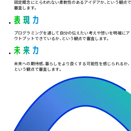
固定概念に
とらわれない
柔軟性のある
アイデアか、という
観点
審査します。
プログラミング
を通して
自分の
伝えたい
考えや想いを
明確に
ア
ウトプット
できている
か、という
観点で
審査します。
未来への期待感、暮らしを
より良くする可能性を
感じられるか、
という
観点
で審査します。