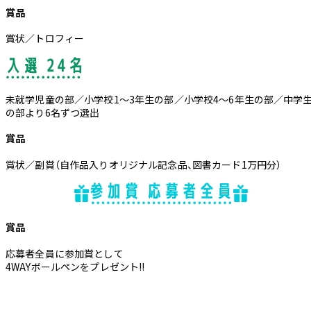
賞品
賞状／トロフィー
未就学児童の部／小学校1～3年生の部／小学校4～6年生の部／中学
の部より6名ずつ選出
賞品
賞状／副賞（自作品入りオリジナル記念品、図書カード1万円分）
賞品
応募者全員に参加賞として
4WAYボールペンをプレゼント!!